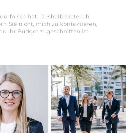
ürfnisse hat. Deshalb biete ich
Sie nicht, mich zu kontaktieren,
nd Ihr Budget zugeschnitten ist.
ekrueger-
madeleinekrueger-
otografie-
businessfotografie-
05