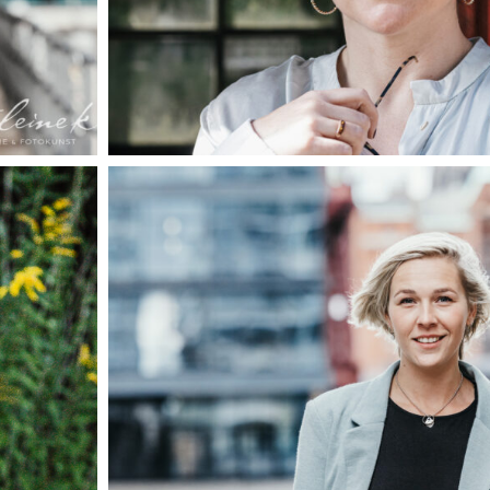
madeleinekrueger-
businessportrait-
07