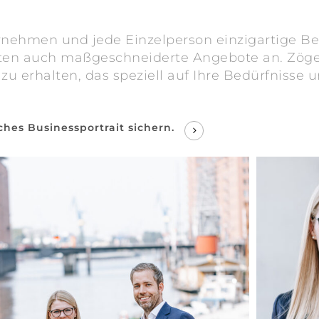
rnehmen und jede Einzelperson einzigartige Bed
n auch maßgeschneiderte Angebote an. Zögern 
u erhalten, das speziell auf Ihre Bedürfnisse u
ches Businessportrait sichern.
r-
madelein
e-
businessf
02