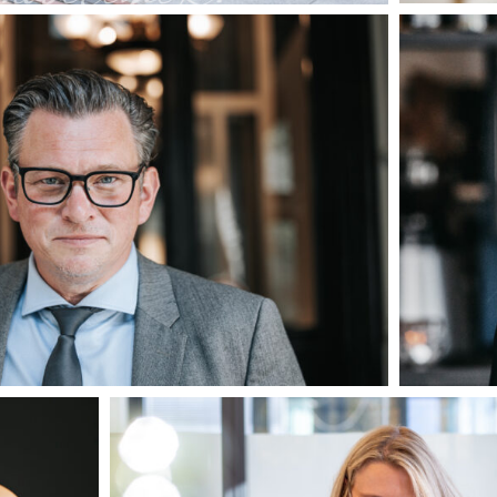
r-
madelein
louisash
15
r-
vbl-
katrin-
petelkau-
look-