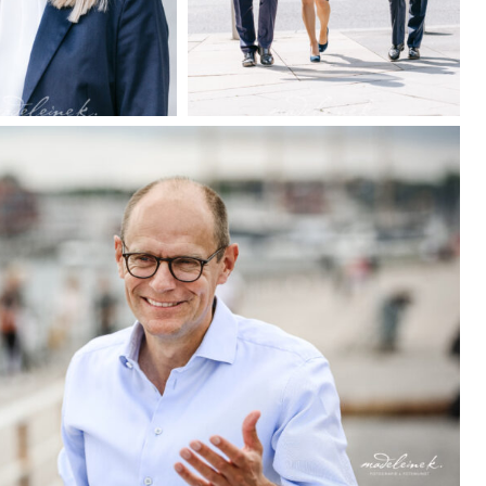
ekrueger-
nmehrens-