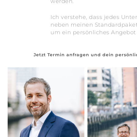
werden.
Ich verstehe, dass jedes Unte
neben meinen Standardpakete
um ein persönliches Angebot z
Jetzt Termin anfragen und dein persönli
madeleinekrueger-
madeleinekruege
businessfotografie-
businessfotografi
04
01