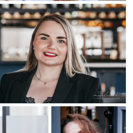
ekrueger-
eimatkueche-
madeleinekrueger-
businessportrait-
09