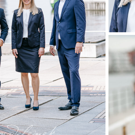
madelein
master-
christia
portrait