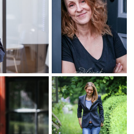
madeleinekrueger-
fotografie-
businessfotografie