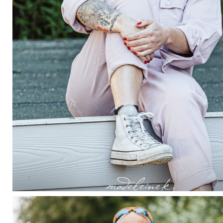
madeleine-
krueger-