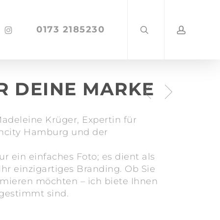
search
account
0173 2185230
ebook
instagram
ÜR DEINE MARKE
adeleine Krüger, Expertin für
encity Hamburg und der
ur ein einfaches Foto; es dient als
d Ihr einzigartiges Branding. Ob Sie
imieren möchten – ich biete Ihnen
bgestimmt sind.