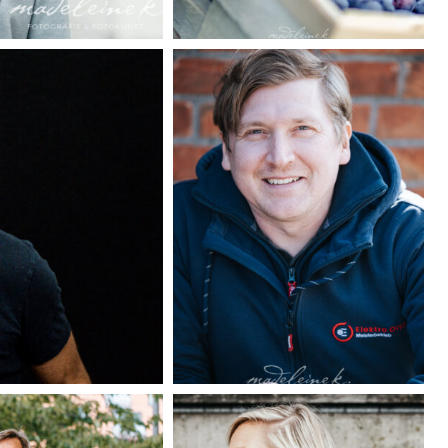
madeleinekrueger-
businessportrait-
02
madeleinekrueger-
businessportrait-