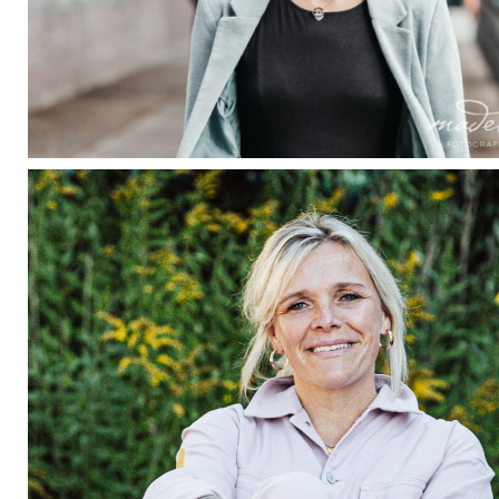
madeleinekrueger-
businessfotografie-
01