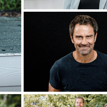
madeleinekruegerfotografie-
portraitfoto
madeleinekrueger-
businessfotografie-