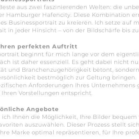
 Beste aus zwei faszinierenden Welten: die un
r Hamburger Hafencity. Diese Kombination ermö
hes Businessportrait zu kreieren. Ich setze au
rait in jeder Hinsicht – von der Bildschärfe bis
Ihren perfekten Auftritt
rtrait beginnt für mich lange vor dem eigentli
h ist daher essenziell. Es geht dabei nicht n
alität und Branchenzugehörigkeit betont, sonde
ersönlichkeit bestmöglich zur Geltung bringen.
zifischen Anforderungen Ihres Unternehmens g
 Ihren Vorstellungen entspricht.
sönliche Angebote
ich Ihnen die Möglichkeit, Ihre Bilder bequem 
voriten auszuwählen. Dieser Prozess stellt sic
hre Marke optimal repräsentieren, für Ihre pro