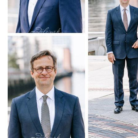
madeleinekrueger-
businessfotografie-
03